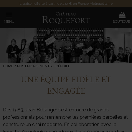
Livraison offerte à partir de 190 € en France Métropolitaine
MENU
BOUTIQUE
HOME
/
NOS ENGAGEMENTS
/
L'ÉQUIPE
UNE ÉQUIPE FIDÈLE ET
ENGAGÉE
Dès 1983, Jean Bellanger s’est entouré de grands
professionnels pour remembrer les premières parcelles et
construire un chai moderne. En collaboration avec la
Faculté d’œnologie de Bordeaux, il a été précurseur dans