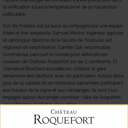
la vinification à basse température et de la macération
pelliculaire.
Son fils Frédéric est lui aussi accompagné par une équipe
fidèle et très exigeante. Samuel Mestre, ingénieur agricole
et œnologue diplômé de la faculté de Toulouse, est
régisseur de l’exploitation. Camille Giai, responsable
commercial, parcourt le monde pour défendre les
couleurs de Château Roquefort sur les 5 continents. Et
Clémence Brochard accueille les visiteurs et gère
l’ensemble des relations avec les particuliers. Autour d’eux,
plus de 15 salariés et de nombreux saisonniers participent
aux travaux de la vigne et aux vendanges. Ils sont tous
engagés autour d’un projet commun : faire de Roquefort
une référence de l’Entre-deux-Mers.