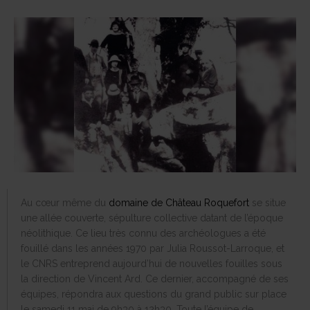
Au cœur même du
domaine de Château Roquefort
se situe
une allée couverte, sépulture collective datant de l’époque
néolithique. Ce lieu très connu des archéologues a été
fouillé dans les années 1970 par Julia Roussot-Larroque, et
le CNRS entreprend aujourd’hui de nouvelles fouilles sous
la direction de Vincent Ard. Ce dernier, accompagné de ses
équipes, répondra aux questions du grand public sur place
le samedi 11 mai de 9h30 à 12h30. Toute l’équipe de