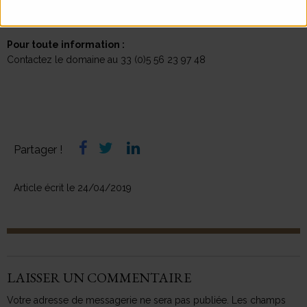
Les fouilles débutant fin avril, certaines de ces questions seront
peut-être en cours de résolution le 11 mai…
Pour toute information :
Contactez le domaine au 33 (0)5 56 23 97 48
Partager !
Article écrit le
24/04/2019
LAISSER UN COMMENTAIRE
Votre adresse de messagerie ne sera pas publiée. Les champs