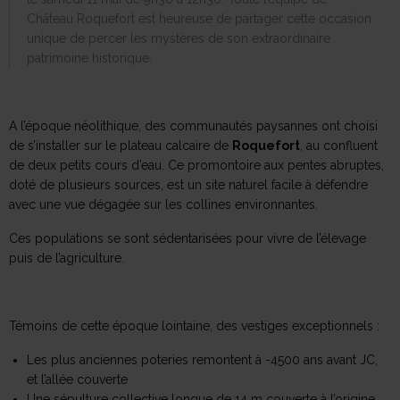
Château Roquefort est heureuse de partager cette occasion
unique de percer les mystères de son extraordinaire
patrimoine historique.
A l’époque néolithique, des communautés paysannes ont choisi
de s’installer sur le plateau calcaire de
Roquefort
, au confluent
de deux petits cours d’eau. Ce promontoire aux pentes abruptes,
doté de plusieurs sources, est un site naturel facile à défendre
avec une vue dégagée sur les collines environnantes.
Ces populations se sont sédentarisées pour vivre de l’élevage
puis de l’agriculture.
Témoins de cette époque lointaine, des vestiges exceptionnels :
Les plus anciennes poteries remontent à -4500 ans avant JC,
et l’allée couverte
Une sépulture collective longue de 14 m couverte à l’origine