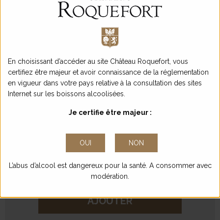
AOC Bordeaux Blanc
Encépagement 100%
Sauvignon blanc
9,00 €
En choisissant d’accéder au site Château Roquefort, vous
/ bouteille
certifiez être majeur et avoir connaissance de la réglementation
en vigueur dans votre pays relative à la consultation des sites
Conditionnement
Internet sur les boissons alcoolisées.
CARTON DE 6 BOUTEILLES
54,00
€
Je certifie être majeur :
Quantité
OUI
NON
-
+
L’abus d’alcool est dangereux pour la santé. A consommer avec
modération.
AJOUTER