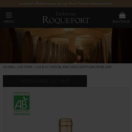
Livraison offerte à partir de 190 € en France Métropolitaine
MENU
BOUTIQUE
HOME
/
LES VINS
/
LES ROCHES BLANCHES SAUVIGNON BLANC
RETOUR PAGE "LES VINS"