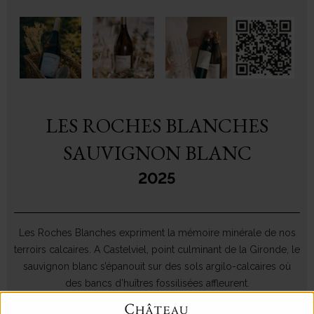
LES ROCHES BLANCHES
SAUVIGNON BLANC
2025
Les Roches Blanches expriment la mémoire minérale de nos
terroirs calcaires. A Castelviel, point culminant de la Gironde, le
sauvignon blanc s’épanouit sur des sols argilo-calcaires où
des bancs d’huîtres fossilisées affleurent.
Culture de la vigne en agriculture biologique.