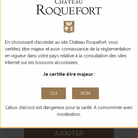
Culture de la vigne en agriculture biologique.
AOC Bordeaux Blanc
Encépagement 100%
Sauvignon blanc
En choisissant d’accéder au site Château Roquefort, vous
18,50 €
/ bouteille
certifiez être majeur et avoir connaissance de la réglementation
en vigueur dans votre pays relative à la consultation des sites
Internet sur les boissons alcoolisées.
Conditionnement
CARTON DE 1 BOUTEILLE 1,50L
Je certifie être majeur :
18,50
€
OUI
NON
Quantité
-
+
L’abus d’alcool est dangereux pour la santé. A consommer avec
modération.
AJOUTER