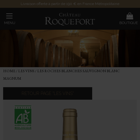
Livraison offerte à partir de 190 € en France Métropolitaine
MENU
BOUTIQUE
HOME
/
LES VINS
/
LES ROCHES BLANCHES SAUVIGNON BLANC
MAGNUM
RETOUR PAGE "LES VINS"