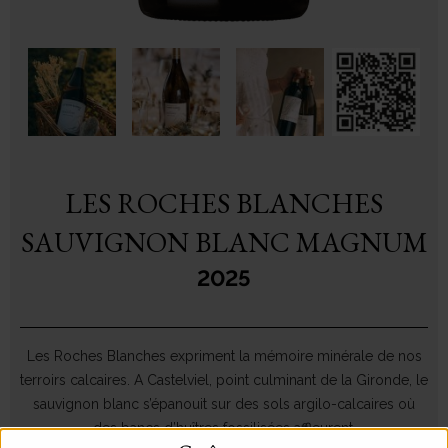
LES ROCHES BLANCHES
SAUVIGNON BLANC MAGNUM
2025
Les Roches Blanches expriment la mémoire minérale de nos
terroirs calcaires. A Castelviel, point culminant de la Gironde, le
sauvignon blanc s’épanouit sur des sols argilo-calcaires où
des bancs d’huîtres fossilisées affleurent.