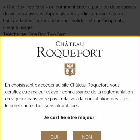
« One Box Two Seat » ou comment créer à partir de deux caisses
de vin, deux assises d’appoints pour jardin, terrasse, balcon…
transportables, faciles à fabriquer, solides, et qui s’adaptent à
chaque usager.
Télécharger One Box Two Seat
En choisissant d’accéder au site Château Roquefort, vous
certifiez être majeur et avoir connaissance de la réglementation
en vigueur dans votre pays relative à la consultation des sites
Internet sur les boissons alcoolisées.
Je certifie être majeur :
OUI
NON
Pompette au Balcon