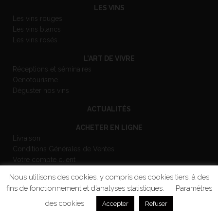
LES VINS
Les vins rouges
Les vins blancs
Les vins rosés
L’ART DE VIVRE
Réceptions et séminaires
Oenotourisme
Déguster nos vins
ACTUALITÉS
ACHETER EN LIGNE
Livraison
Conditions Générales de Ventes
Votre compte client
Nous utilisons des cookies, y compris des cookies tiers, à des
CONTACT
fins de fonctionnement et d’analyses statistiques.
Paramétres
MENTIONS LÉGALES
POLITIQUE DE CONFIDENTIALITÉ
des cookies
Accepter
Refuser