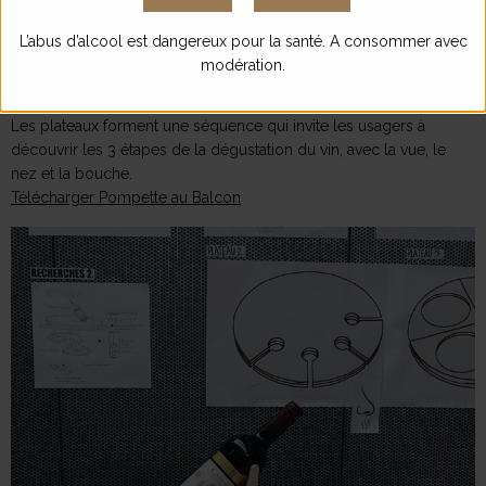
« Pompette au balcon » est un dispositif mettant en scène le
L’abus d’alcool est dangereux pour la santé. A consommer avec
moment de l’apéritif entre proches, au balcon. Il se compose de
modération.
trois plateaux circulaires de trois dimensions distinctes, disposés
à différentes hauteurs, rappelant le principe de la grappe de raisin.
Les plateaux forment une séquence qui invite les usagers à
découvrir les 3 étapes de la dégustation du vin, avec la vue, le
nez et la bouche.
Télécharger Pompette au Balcon